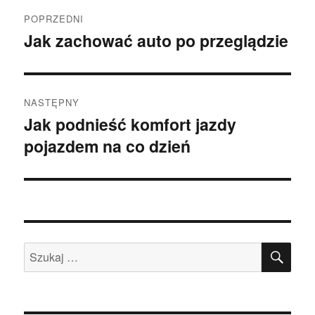
Nawigacja
POPRZEDNI
wpisu
Jak zachować auto po przeglądzie
Poprzedni
wpis:
NASTĘPNY
Jak podnieść komfort jazdy
Następny
pojazdem na co dzień
wpis:
SZU
Szukaj: