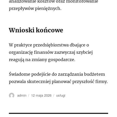
analizowanie kosztów oraz monitorowanie
przepływów pieniężnych.
Wnioski końcowe
W praktyce przedsiębiorstwa dbające o
organizację finansów zazwyczaj szybciej
reagują na zmiany gospodarcze.
Świadome podejście do zarządzania budżetem
pozwala skuteczniej planować przyszłość firmy.
Autor
Data
Kategorie
admin
12 maja 2026
usługi
publikacji