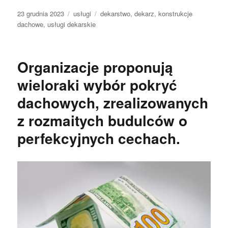
Data
Kategorie
Tagi
23 grudnia 2023
usługi
dekarstwo
,
dekarz
,
konstrukcje
publikacji
dachowe
,
usługi dekarskie
Organizacje proponują
wieloraki wybór pokryć
dachowych, zrealizowanych
z rozmaitych budulców o
perfekcyjnych cechach.