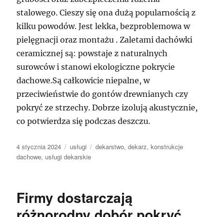
stalowego. Cieszy się ona dużą popularnością z
kilku powodów. Jest lekka, bezproblemowa w
pielęgnacji oraz montażu . Zaletami dachówki
ceramicznej są: powstaje z naturalnych
surowców i stanowi ekologiczne pokrycie
dachowe.Są całkowicie niepalne, w
przeciwieństwie do gontów drewnianych czy
pokryć ze strzechy. Dobrze izolują akustycznie,
co potwierdza się podczas deszczu.
Data
Kategorie
Tagi
4 stycznia 2024
usługi
dekarstwo
,
dekarz
,
konstrukcje
publikacji
dachowe
,
usługi dekarskie
Firmy dostarczają
różnorodny dobór pokryć