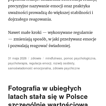
precyzyjne nazywanie emocji oraz praktyka
uważności prowadzą do większej stabilności i
dojrzałego reagowania.
Nawet małe kroki — wykonywane regularnie
— zmieniają sposób, w jaki przeżywasz emocje
i pozwalają reagować świadomiej.
Data
Kategorie
Tagi
31 maja 2026
zdrowie
mindfulness
,
pomoc psychologiczna
,
publikacji
psychoterapia
,
regulacja emocji
,
rozwój osobisty
,
samoświadomość emocjonalna
,
zdrowie psychiczne
Fotografia w ubiegłych
latach stała się w Polsce
szczególnie wartościowa.