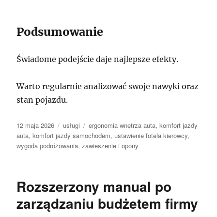
Podsumowanie
Świadome podejście daje najlepsze efekty.
Warto regularnie analizować swoje nawyki oraz
stan pojazdu.
Data
Kategorie
Tagi
12 maja 2026
usługi
ergonomia wnętrza auta
,
komfort jazdy
publikacji
auta
,
komfort jazdy samochodem
,
ustawienie fotela kierowcy
,
wygoda podróżowania
,
zawieszenie i opony
Rozszerzony manual po
zarządzaniu budżetem firmy