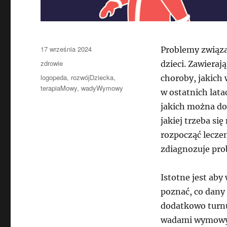
Data
17 września 2024
Problemy związa
publikacji
Kategorie
zdrowie
dzieci. Zawieraj
Tagi
logopeda
,
rozwójDziecka
,
choroby, jakich
terapiaMowy
,
wadyWymowy
w ostatnich lata
jakich można do
jakiej trzeba si
rozpocząć leczen
zdiagnozuje prob
Istotne jest aby
poznać, co dany
dodatkowo turnu
wadami wymowy, 