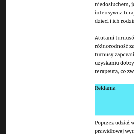
niedosłuchem, ja
intensywna tera
dzieci i ich rodzi
Atutami turnusó
różnorodność za
turnusy zapewni
uzyskaniu dobryc
terapeutą, co zw
Reklama
Poprzez udział w
prawidłowej wym